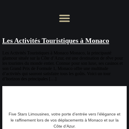
Les Activités Touristiques à Monaco
Les Activités Touristiques à Monaco Monaco, la principauté
glamour située sur la Côte d’Azur, est une destination de rêve pour
les touristes du monde entier. Connue pour son luxe, ses casinos et
son Grand Prix de Formule 1, Monaco offre une multitude
d’activités qui sauront satisfaire tous les goûts. Voici un tour
d’horizon des principales […]
Five Stars Limousines, votre porte d’entrée vers l’élégance et
le raffinement lors de vos déplacements à Monaco et sur la
Côte d’Azur.